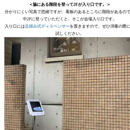
＜脇にある階段を登って2Fが入り口です。＞
分かりにくい写真で恐縮ですが、
看板のあるところに階段があるの
中2Fに登っていただくと、そこが会場入り口です。
入り口には
足踏み式ディスペンサー
を置きますので、
ぜひ消毒の際
試しください。