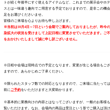
トが続く年後半にすぐ使えるアイテムなど、これまでの展示会やホ
スとは一味違う趣向でご用意する予定でおりますので、是非この機
足をお運びくださいませ。
皆様のご来場を心よりお待ち申し上げます。
※当初は10月4日～7日という会期でご案内しておりましたが、昨今
染拡大の状況を受けまして上記日程に変更させていただきます。ご
をおかけいたしまして誠に申し訳ございません。
※日程や会場は現時点での予定となります。変更が生じる場合もご
ますので、あらかじめご了承ください。
space
※限られたスタッフ数での対応となりますので、ご来場に当たって
前に
ご予約
をいただけますと大変助かります。
space
※基本的に業務向けの内容とはなってございますが、一般のお客様
覧いただけます。なお、会場内の商品は受注という形でご購入は頂