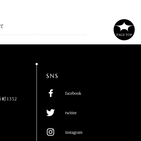
いて
SNS
facebook
町1352
twitter
instagram