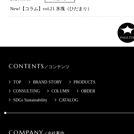
New!【コラム】vol.21 氷塊（ひだまり）
CONTENTS
／コンテンツ
TOP
BRAND STORY
PRODUCTS
CONSULTING
COLUMN
ORDER
SDGs Sustainability
CATALOG
COMPANY
／会社案内