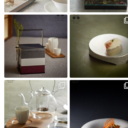
・
・
ボックスキャリアー
ステンレス高台皿
- - - - - - - - - - - -
- - - - - - - - - - - -
...
15cm
...
38
1
35
0
・
・
ホロープレート
リプル
- - - - - - - - - - - -
...
- - - - - - - - - - - -
...
44
0
54
0