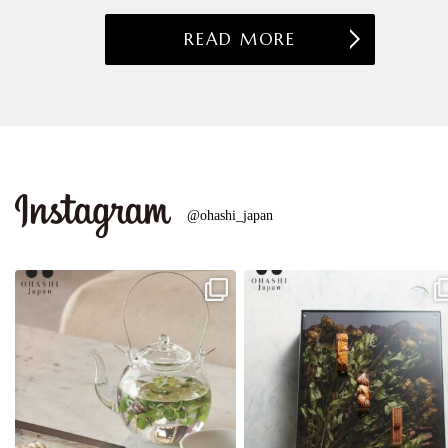
READ MORE
@ohashi_japan
・
・
商品名：耐熱ガラスティーポット
ユニークベース
- - - - - - - - - - - -
...
- - - - - - - - - - - -
...
12
0
45
0