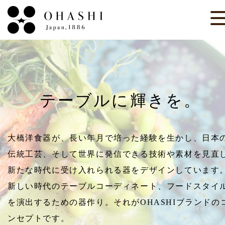
テーブルに輝きを。
大橋洋食器が、長い年月で培った経験を生かし、日本
伝統工芸、
そして世界に発信できる技術や素材を見直
新たな時代に受け入れられる器をデザインしています
新しい時代のテーブルコーディネート、フードスタイ
を演出するための器作り。
それがOHASHIブランドの
ンセプトです。