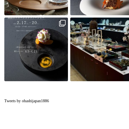
「HCJ2026国際ホテル・レストラン・シ
本日から20日まで、東京ビッグサイ
ョー」に出展しております。
て行われる「HCJ2026国際ホテル・
...
トラン・ショー」に出
...
41
0
61
1
Tweets by ohashijapan1886