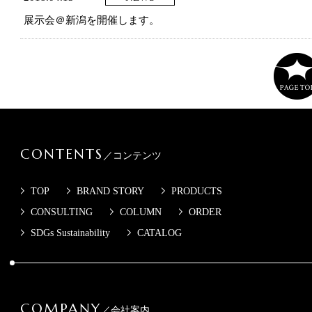
展示会＠新潟を開催します。
CONTENTS
／コンテンツ
TOP
BRAND STORY
PRODUCTS
CONSULTING
COLUMN
ORDER
SDGs Sustainability
CATALOG
COMPANY
／会社案内