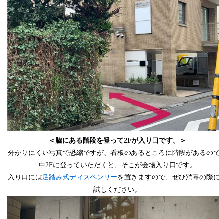
＜脇にある階段を登って2Fが入り口です。＞
分かりにくい写真で恐縮ですが、
看板のあるところに階段があるの
中2Fに登っていただくと、そこが会場入り口です。
入り口には
足踏み式ディスペンサー
を置きますので、
ぜひ消毒の際
試しください。