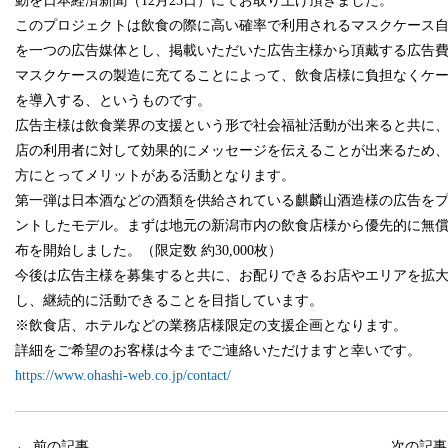
動を日本経済新聞（12月25日）
にてお取り上げ頂きました。
このプロジェクトは飲食の際に高い確率で利用されるマスクケース
を一つの広告媒体とし、
掲載いただいた広告主様から頂戴する広告
マスクケースの製造
に充てることによって、飲食店様に負担なくケ
を導入する、
というものです。
広告主様は飲食業界の支援という形で社会福祉活動が出来ると共に
店の利用者に対して効果的にメッセージを伝えることが出来るた
め
方にとってメリットがある活動となります。
第一弾は日本酒などの酒類を供給されている麒麟山酒造様の広告を
ントしたモデル。
まずは地元の新潟市内の飲食店様から優先的に無
布を開始しま
した。（限定数 約30,000枚）
今後は広告主様を募集すると共に、
お配りできるお店やエリアを拡
し、
継続的に活動できることを目指しています。
※飲食店、ホテルなどの業務店様限定の支援企画となります。
詳細をご希望のお客様は今までご連絡いただけますと幸いです。
https://www.ohashi-web.co.jp/contact/
←
前の記事
次の記