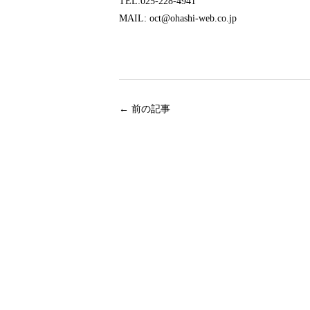
TEL:025-228-4941
MAIL: oct@ohashi-web.co.jp
←
前の記事