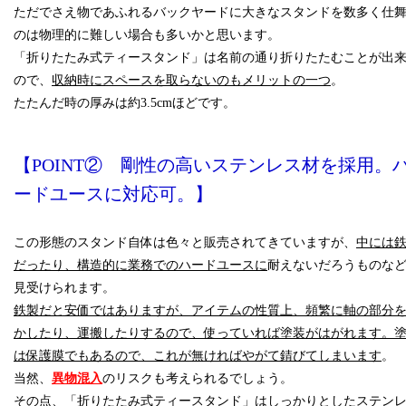
ただでさえ物であふれるバックヤードに大きなスタンドを数多く仕
のは物理的に難しい場合も多いかと思います。
「折りたたみ式ティースタンド」は名前の通り折りたたむことが出
ので、
収納時にスペースを取らないのもメリットの一つ
。
たたんだ時の厚みは約3.5cmほどです。
【POINT② 剛性の高いステンレス材を採用。
ードユースに対応可。】
この形態のスタンド自体は色々と販売されてきていますが、
中には
だったり、構造的に業務でのハードユースに
耐えないだろうものな
見受けられます。
鉄製だと安価ではありますが、アイテムの性質上、頻繁に軸の部分
かしたり、運搬したりするので、使っていれば塗装がはがれます。
は保護膜でもあるので、これが無ければやがて錆びてしまいます
。
当然、
異物混入
のリスクも考えられるでしょう。
その点、「折りたたみ式ティースタンド」はしっかりとしたステン