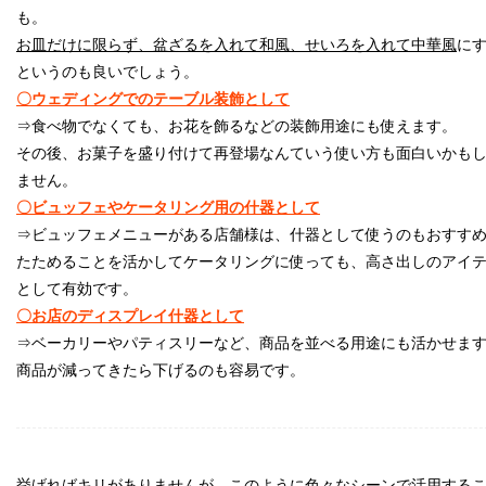
も。
お皿だけに限らず、盆ざるを入れて和風、せいろを入れて中華風
に
というのも良いでしょう。
〇ウェディングでのテーブル装飾として
⇒食べ物でなくても、お花を飾るなどの装飾用途にも使えます。
その後、
お菓子を盛り付けて再登場なんていう使い方も面白いかも
ませ
ん。
〇ビュッフェやケータリング用の什器として
⇒ビュッフェメニューがある店舗様は、什器として使うのもおすす
たためることを活かしてケータリングに使っても、高さ出しのアイ
として有効です。
〇お店のディスプレイ什器として
⇒ベーカリーやパティスリーなど、商品を並べる用途にも活かせま
商品が減ってきたら下げるのも容易です。
挙げればキリがありませんが、
このように色々なシーンで活用する