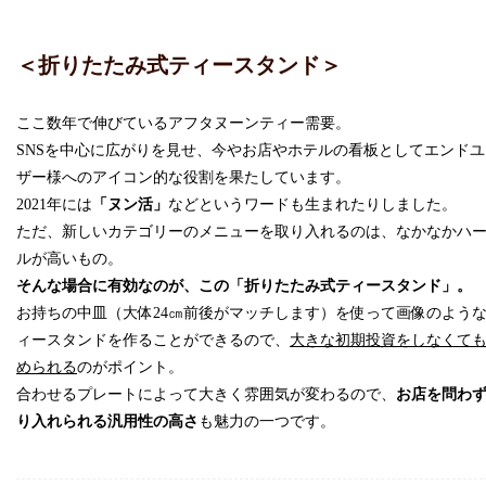
＜折りたたみ式ティースタンド＞
ここ数年で伸びているアフタヌーンティー需要。
SNSを中心に広がりを見せ、今やお店やホテルの看板としてエンドユ
ザー様へのアイコン的な役割を果たしています。
2021年には
「ヌン活」
などというワードも生まれたりしました。
ただ、新しいカテゴリーのメニューを取り入れるのは、なかなかハ
ルが高いもの。
そんな場合に有効なのが、この「折りたたみ式ティースタンド」。
お持ちの中皿（大体24㎝
前後がマッチします）を使って画像のよう
ィースタンドを作ることができるので、
大きな初期投資をしなくて
められる
のがポイント。
合わせるプレートによって大きく雰囲気が変わるので、
お店を問わ
り入れられる汎用性の高さ
も魅力の一つです。