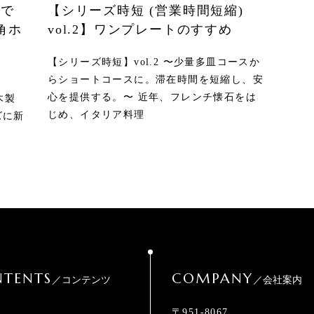
まで
【シリーズ時短 (営業時間短縮)
角ホ
vol.2】ワンプレートのすすめ
【シリーズ時短】vol.2 〜少量多皿コースか
らショートコースに。滞在時間を短縮し、安
心を提供する。〜 近年、フレンチ懐石をは
木製
じめ、イタリア料理
ズに新
TENTS
COMPANY
／コンテンツ
／会社案内
〒951-8067