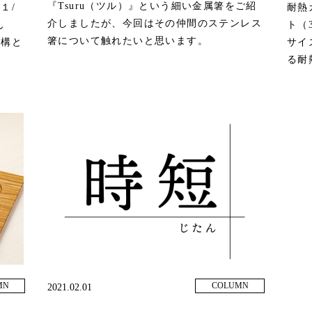
『Tsuru（ツル）』という細い金属箸をご紹
１/
耐熱
介しましたが、今回はその仲間のステンレス
ん
ト（
箸について触れたいと思います。
結構と
サイ
る耐
MN
COLUMN
2021.02.01