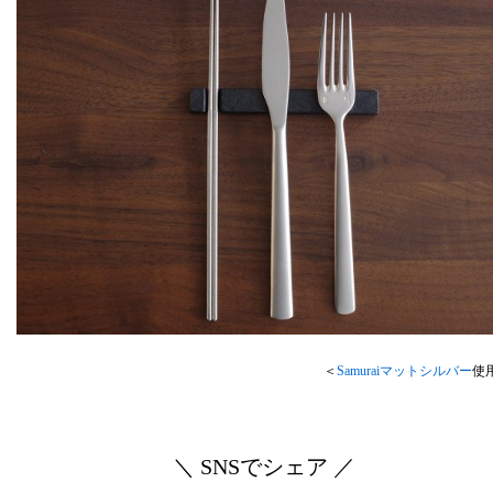
＜
Samuraiマットシルバー
使
＼ SNSでシェア ／