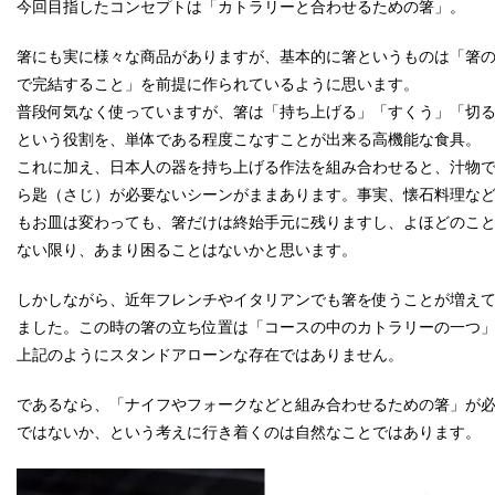
今回目指したコンセプトは「カトラリーと合わせるための箸」。
箸にも実に様々な商品がありますが、基本的に箸というものは「箸
で完結すること」を前提に作られているように思います。
普段何気なく使っていますが、箸は「持ち上げる」「すくう」「切
という役割を、単体である程度こなすことが出来る高機能な食具。
これに加え、日本人の器を持ち上げる作法を組み合わせると、汁物
ら匙（さじ）が必要ないシーンがままあります。事実、懐石料理な
もお皿は変わっても、箸だけは終始手元に残りますし、よほどのこ
ない限り、あまり困ることはないかと思います。
しかしながら、近年フレンチやイタリアンでも箸を使うことが増え
ました。この時の箸の立ち位置は「コースの中のカトラリーの一つ
上記のようにスタンドアローンな存在ではありません。
であるなら、「ナイフやフォークなどと組み合わせるための箸」が
ではないか、という考えに行き着くのは自然なことではあります。