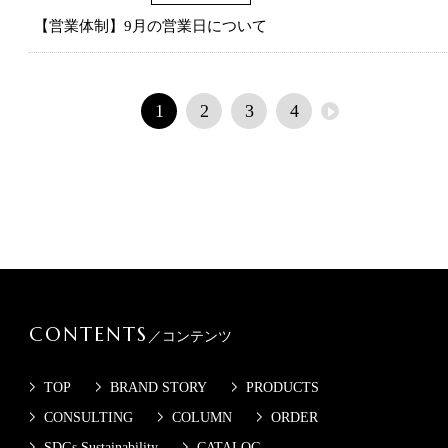
【営業体制】9月の営業日について
1
2
3
4
CONTENTS
／コンテンツ
TOP
BRAND STORY
PRODUCTS
CONSULTING
COLUMN
ORDER
SDGs Sustainability
CATALOG